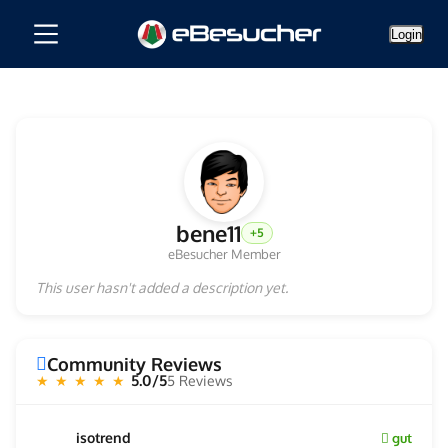
Login
bene11
+5
eBesucher Member
This user hasn't added a description yet.
Community Reviews
5.0/5
5 Reviews
★ ★ ★ ★ ★
isotrend
gut