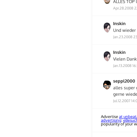
ALLES TOP 
Apr.28.2008 2
Inskin
Und wieder 
Jan.23.2008 2
Inskin
Vielen Dank
Jan.13.2008 16
seppl2000
alles super
gerne wiede
Jul.12.2007 14:
Advertise
at unbeat
advertising
:
eBesuc
popularity of your w