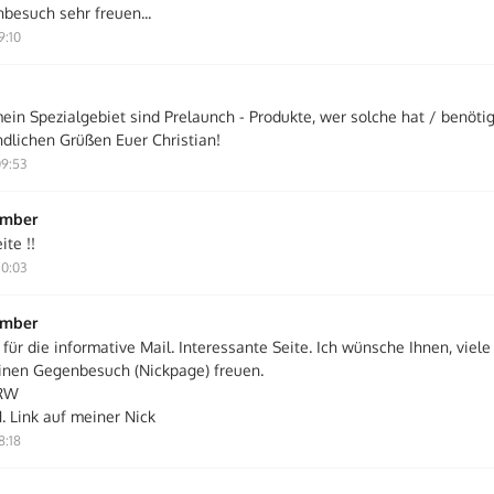
besuch sehr freuen...
9:10
ein Spezialgebiet sind Prelaunch - Produkte, wer solche hat / benötig
ndlichen Grüßen Euer Christian!
9:53
ember
te !!
0:03
ember
für die informative Mail. Interessante Seite. Ich wünsche Ihnen, viel
inen Gegenbesuch (Nickpage) freuen.
NRW
 1. Link auf meiner Nick
8:18