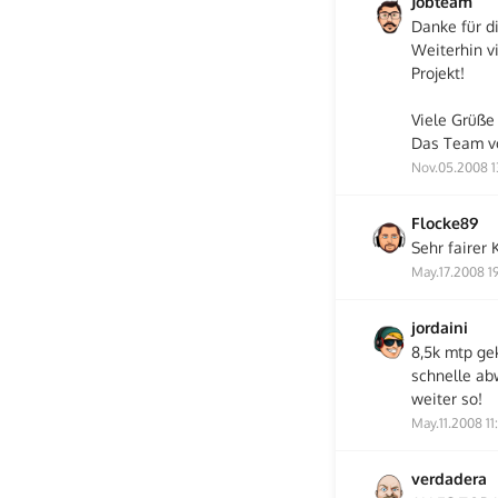
Jobteam
Danke für d
Weiterhin vi
Projekt!
Viele Grüße
Das Team vo
Nov.05.2008 1
Flocke89
Sehr fairer 
May.17.2008 19
jordaini
8,5k mtp ge
schnelle ab
weiter so!
May.11.2008 11
verdadera