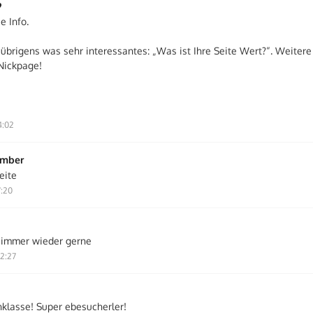
9
e Info.
übrigens was sehr interessantes: „Was ist Ihre Seite Wert?“. Weitere 
Nickpage!
4:02
ember
eite
7:20
, immer wieder gerne
2:27
nklasse! Super ebesucherler!