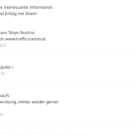
ie interessante Information.
el Erfolg mit Ihrem
 aus Steyr/Austria
n www.trafficstation.at
3:23
Käufer !
:31
kauft.
wicklung, immer wieder gerne!
:15