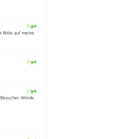
gut
t Bitte auf meine
gut
gut
e Besucher. Würde