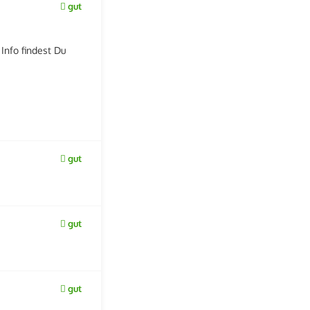
gut
Info findest Du
gut
gut
gut