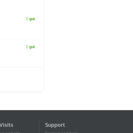
gut
gut
Visits
Support