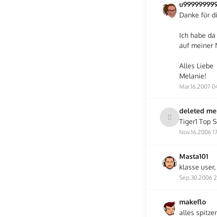
u99999999
Danke für di
Ich habe da 
auf meiner 
Alles Liebe
Melanie!
Mar.16.2007 0
deleted m
Tiger1 Top S
Nov.16.2006 1
Masta101
klasse user
Sep.30.2006 2
makeflo
alles spitze