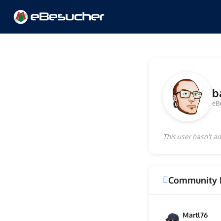
b
eB
This user hasn't ad
Community 
Martl76