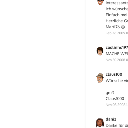
Interessante
Ich wünsche
Einfach mei
Herzliche G
Martl76 😄
Feb.26.2009 0
coolinho197
MACHE WEI
Nov.30.2008 0
claus100
Wünsche vie
gruß
Claus1000
Nov.08.2008 1
daniz
Danke für d