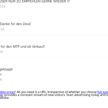
USER NUR ZU EMPFEHLEN GERNE WIEDER !!!
2:24
Danke für den Deal!
3:26
 für den MTP und eb Verkauf!
:34
 geklappt
r
06
able prices
! All you need is a URL. Irrespective of whether you choose
full pa
her
provides a constant stream of new visitors. Start advertising today and i
ebsite.