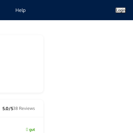
Help
Login
5.0/5
38 Reviews
★
gut