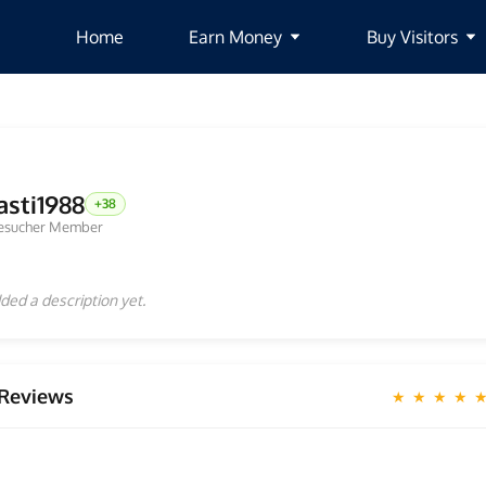
Home
Earn Money
Buy Visitors
asti1988
+38
esucher Member
ded a description yet.
Reviews
★ ★ ★ ★ 