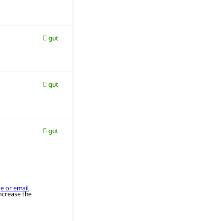
gut
gut
gut
ge or email
ncrease the