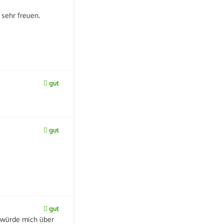
sehr freuen.
gut
gut
gut
d würde mich über