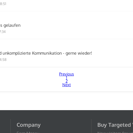
8:51
ns gelaufen
7:34
d unkomplizierte Kommunikation - gerne wieder!
4:58
Previous
1
2
Next
Company
Buy Targeted 