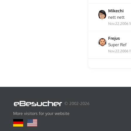
Mikechi
nett nett
Nov.22.2006 1
Frejus
Super Ref
Nov.22.2006 11
© 2002-2026
More visitors for your website