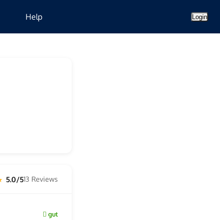
Help
Login
5.0/5
13 Reviews
 ★
gut