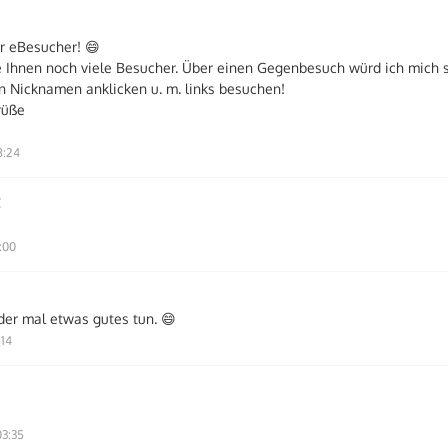
er eBesucher! 😄
 Ihnen noch viele Besucher. Über einen Gegenbesuch würd ich mich s
n Nicknamen anklicken u. m. links besuchen!
rüße
8:24
C
:00
der mal etwas gutes tun. 😄
:14
3:35