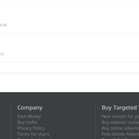
8:46
:11
Company
Buy Targeted 
Earn Money
New visitors for y
Buy traffic
Buy website visito
Privacy Policy
Buy online adverti
Terms for Users
Free Online Advert