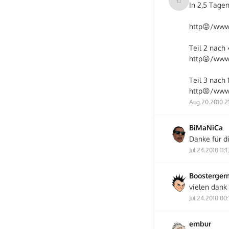
In 2,5 Tage
http😡/www
Teil 2 nach 
http😡/www
Teil 3 nach
http😡/www
Aug.20.2010 2
BiMaNiCa
Danke für di
Jul.24.2010 11:1
Boosterge
vielen dank
Jul.24.2010 00:
embur