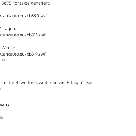
n 3895 Kontakte generiert:
.tankauto.eu/bb390.swf
4 Tagen:
.tankauto.eu/bb315.swf
 1 Woche:
.tankauto.eu/bb319.swf
1:38
e nette Bewertung, weiterhin viel Erfolg für Sie
3
rmany
10