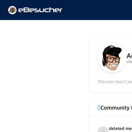
A
eB
This user hasn't ad
Community 
deleted m