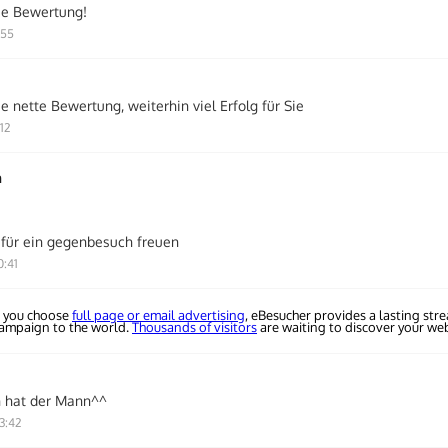
ie Bewertung!
:55
e nette Bewertung, weiterhin viel Erfolg für Sie
:12
m
für ein gegenbesuch freuen
0:41
 you choose
full page or email advertising
, eBesucher provides a lasting str
campaign to the world.
Thousands of visitors
are waiting to discover your web
n hat der Mann^^
3:42