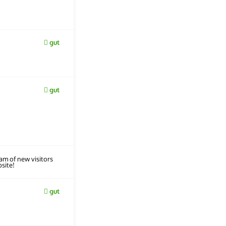
gut
gut
eam of new visitors
site!
gut