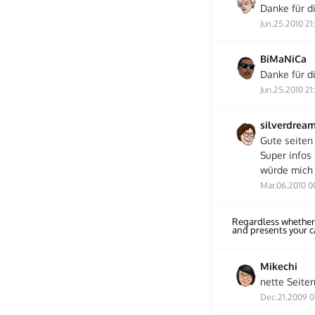
Danke für d
Jun.25.2010 21
BiMaNiCa
Danke für di
Jun.25.2010 21
silverdrea
Gute seiten
Super infos
würde mich 
Mar.06.2010 0
Regardless whether
and presents your 
Mikechi
nette Seite
Dec.21.2009 0