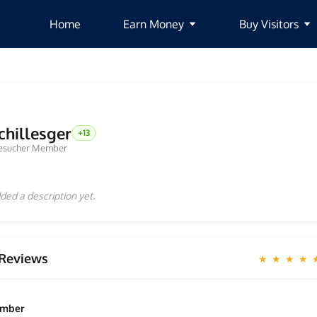
Home
Earn Money
Buy Visitors
chillesger
+13
esucher Member
ded a description yet.
Reviews
★ ★ ★ ★
ember