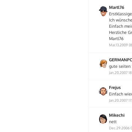
Martl76
Erstklassig
Ich wünsche
Einfach mei
Herzliche G
Martl76
Mar.13.2009 0
GERMANP
gute seiten
Jan.20.2007 18
Frejus
Einfach wie
Jan.20.2007 17
Mikechi
nett
Dec.29.2006 0