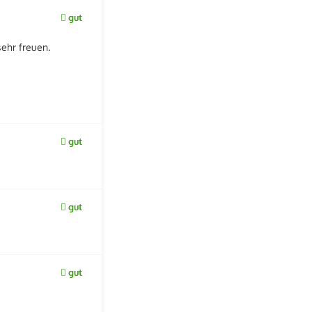
gut
ehr freuen.
gut
gut
gut